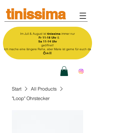
tinissima
Im Juli & August ist
tinissima
immer nur
Fr 11-18 Uhr
&
Sa 11-14 Uhr
geöffnet!
Ich mache eine längere Reha, aber Marie ist gerne für euch da
💍🙏🏼
Start
All Products
"Loop" Ohrstecker