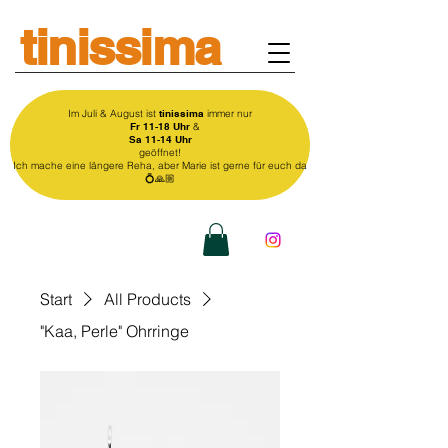
tinissima
Im Juli & August ist
tinissima
immer nur
Fr 11-18 Uhr
&
Sa 11-14 Uhr
geöffnet!
Ich mache eine längere Reha, aber Marie ist gerne für euch da
💍🙏🏼
Start
All Products
"Kaa, Perle" Ohrringe