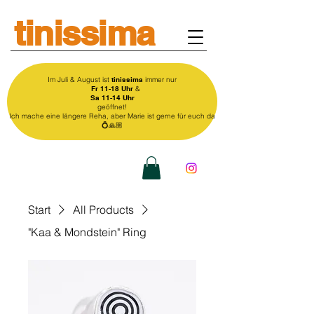
tinissima
Im Juli & August ist
tinissima
immer nur
Fr 11-18 Uhr
&
Sa 11-14 Uhr
geöffnet!
Ich mache eine längere Reha, aber Marie ist gerne für euch da
💍🙏🏼
Start
All Products
"Kaa & Mondstein" Ring