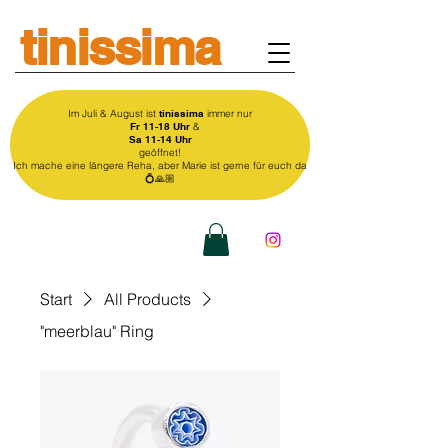
tinissima
Im Juli & August ist
tinissima
immer nur
Fr 11-18 Uhr
&
Sa 11-14 Uhr
geöffnet!
Ich mache eine längere Reha, aber Marie ist gerne für euch da
💍🙏🏼
Start
All Products
"meerblau" Ring